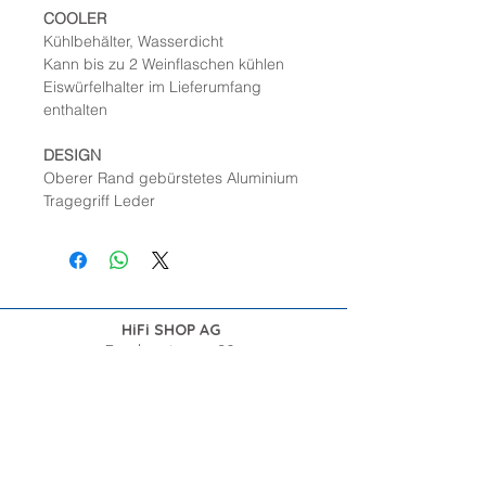
COOLER
Kühlbehälter, Wasserdicht
Kann bis zu 2 Weinflaschen kühlen
Eiswürfelhalter im Lieferumfang
enthalten
DESIGN
Oberer Rand gebürstetes Aluminium
Tragegriff Leder
HiFi SHOP AG
Barzloostrasse 20
8330 Pfäffikon ZH
Telefon
044 995 19 53
info@hifi-shop.ch