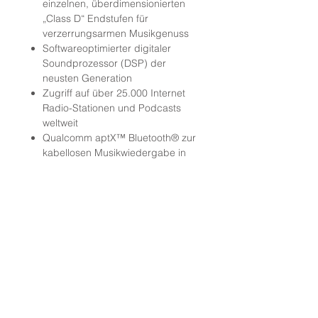
einzelnen, überdimensionierten
„Class D“ Endstufen für
verzerrungsarmen Musikgenuss
Softwareoptimierter digitaler
Soundprozessor (DSP) der
neusten Generation
Zugriff auf über 25.000 Internet
Radio-Stationen und Podcasts
weltweit
Qualcomm aptX™ Bluetooth® zur
kabellosen Musikwiedergabe in
höchster Qualität
HiFi SHOP AG
Barzloostrasse 20
8330 Pfäffikon ZH
Telefon
044 995 19 53
info@hifi-shop.ch