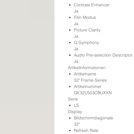
Contrast Enhancer
Ja
Film Modus
Ja
Picture Clarity
Ja
Q-Symphony
Ja
Audio Pre-selection Descriptor
Ja
Artikelinformationen
Artikelname
32" Frame-Series
Artikelnummer
QE32LS03CBUXXN
Serie
LS
Display
Bildschirmdiagonale
32"
Refresh Rate