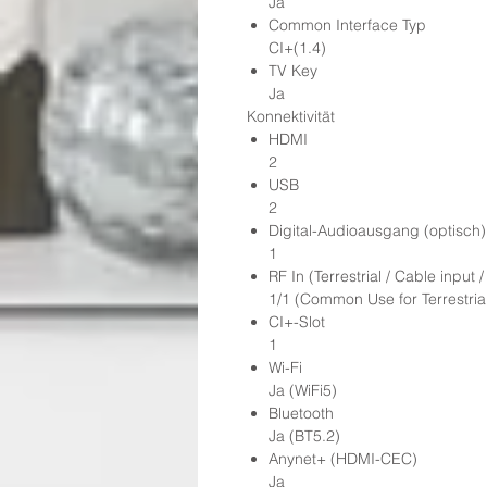
Ja
Common Interface Typ
CI+(1.4)
TV Key
Ja
Konnektivität
HDMI
2
USB
2
Digital-Audioausgang (optisch)
1
RF In (Terrestrial / Cable input /
1/1 (Common Use for Terrestrial
CI+-Slot
1
Wi-Fi
Ja (WiFi5)
Bluetooth
Ja (BT5.2)
Anynet+ (HDMI-CEC)
Ja