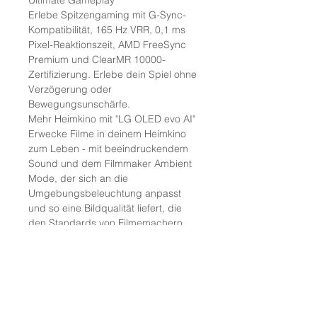
Ultimate Gameplay
Erlebe Spitzengaming mit G-Sync-
Kompatibilität, 165 Hz VRR, 0,1 ms
Pixel-Reaktionszeit, AMD FreeSync
Premium und ClearMR 10000-
Zertifizierung. Erlebe dein Spiel ohne
Verzögerung oder
Bewegungsunschärfe.
Mehr Heimkino mit "LG OLED evo AI"
Erwecke Filme in deinem Heimkino
zum Leben - mit beeindruckendem
Sound und dem Filmmaker Ambient
Mode, der sich an die
Umgebungsbeleuchtung anpasst
und so eine Bildqualität liefert, die
den Standards von Filmemachern
entspricht.
Dolby Vision & Filmmaker Ambient
Mode
Erlebe Kino so, wie es der Regisseur
beabsichtigt hat - mit Dolby Vision
und dem Filmmaker Ambient Mode,