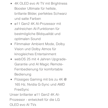
4K OLED evo AI TV mit Brightness
Booster Ultimate für hellste,
brillante Bilder, perfektes Schwarz
und satte Farben
α11 Gen2 4K AI-Prozessor mit
zahlreichen AI-Funktionen für
bestmögliche Bildqualität und
optimalen Sound
Filmmaker Ambient Mode, Dolby
Vision und Dolby Atmos für
kinogleiches Entertainment
webOS 25 mit 4 Jahren Upgrade-
Garantie und AI Magic Remote-
Fernbedienung für komfortable
Bedienung
Flüssiges Gaming mit bis zu 4K @
165 Hz, Nvidia G-Sync und AMD
FreeSync
Unser brillanter α11 Gen2 4K AI-
Prozessor - entwickelt für die LG
OLED evo AI TVs