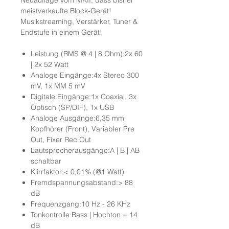
Neuauflage vom MKII, dass bisher
meistverkaufte Block-Gerät!
Musikstreaming, Verstärker, Tuner &
Endstufe in einem Gerät!
Leistung (RMS @ 4 | 8 Ohm):2x 60
| 2x 52 Watt
Analoge Eingänge:4x Stereo 300
mV, 1x MM 5 mV
Digitale Eingänge:1x Coaxial, 3x
Optisch (SP/DIF), 1x USB
Analoge Ausgänge:6,35 mm
Kopfhörer (Front), Variabler Pre
Out, Fixer Rec Out
Lautsprecherausgänge:A | B | AB
schaltbar
Klirrfaktor:< 0,01% (@1 Watt)
Fremdspannungsabstand:> 88
dB
Frequenzgang:10 Hz - 26 KHz
Tonkontrolle:Bass | Hochton ± 14
dB