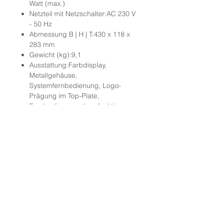
Watt (max.)
Netzteil mit Netzschalter:AC 230 V
- 50 Hz
Abmessung B | H | T:430 x 118 x
283 mm
Gewicht (kg):9,1
Ausstattung:Farbdisplay,
Metallgehäuse,
Systemfernbedienung, Logo-
Prägung im Top-Plate,
Fernbedienungs-Lernfunktion
HiFi SHOP AG
Barzloostrasse 20
8330 Pfäffikon ZH
Telefon
044 995 19 53
info@hifi-shop.ch